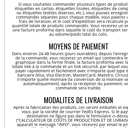
Si vous souhaitez commander plusieurs types de produits
étiquettes en carton, étiquettes tissées, étiquettes de comp
ou étiquettes textiles diverses, etc.), vous pouvez enregist
commandes séparées pour chaque modèle, vous paierez 
frais de livraison, et le coût d'expédition sera recalculé p
quantité totale de produits commandés. Vous recevrez un e
une facture proforma dans laquelle le coût du transport ser
au volume/poids total du colis.
MOYENS DE PAIEMENT
Dans environ 24-48 heures (jours ouvrables), depuis l'enreg
de la commande, vous recevrez un email qui contiendra le
graphique dans la forme finale, la facture proforma avec l
totale liée à la commande et un link sécurisé, par lequel vo
payer rapidement et facilement avec n'importe quel type d
bancaire (Visa, Visa Electron, MasterCard, Maestro, Cirrus
n'importe quelle monnaie (la conversion de la monnaie se
automatiquement). Après la réception du paiement, vo
commande sera traitée.
MODALITES DE LIVRAISON
Après la fabrication des produits, ces seront emballés et e
vous, par la société de courrier FedEx Express. Si le pay
destination ne figure pas dans le formulaire ci-dess
("CALCULATEUR DE COÛTS DE PRODUCTION ET DE LIVRAISO
apparaît le message "INFO", vous recevrez par email le pri