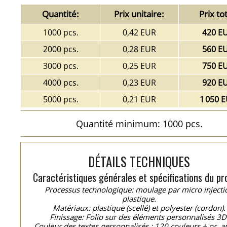
Quantité:
Prix unitaire:
Prix tot
1000 pcs.
0,42 EUR
420 E
2000 pcs.
0,28 EUR
560 E
3000 pcs.
0,25 EUR
750 E
4000 pcs.
0,23 EUR
920 E
5000 pcs.
0,21 EUR
1 050 
Quantité minimum: 1000 pcs.
DÉTAILS TECHNIQUES
Caractéristiques générales et spécifications du pro
Processus technologique: moulage par micro injecti
plastique.
Matériaux: plastique (scellé) et polyester (cordon).
Finissage: Folio sur des éléments personnalisés 3D
Couleur des textes personnalisés : 120 couleurs + or, a