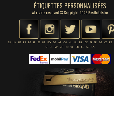
ÉTIQUETTES PERSONNALISÉES
All rights reserved © Copyright 2026 Bestlabels.be
EU
UK
US
FR
BE
IT
ES
PT
RO
DE
AT
CH
HU
PL
NL
DK
FI
SE
BG
CZ
EE
SI
SK
MX
AR
BR
VE
CO
CL
AU
CA