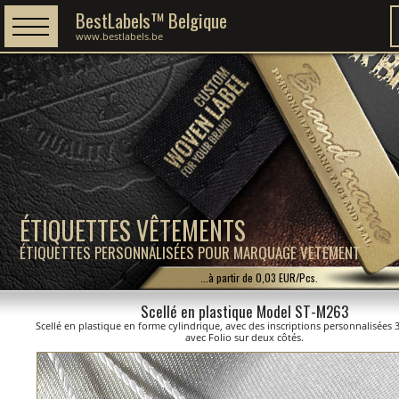
BestLabels™ Belgique
www.bestlabels.be
ÉTIQUETTES VÊTEMENTS
ÉTIQUETTES PERSONNALISÉES POUR MARQUAGE VETEMENT
...à partir de 0,03 EUR/Pcs.
Scellé en plastique Model ST-M263
Scellé en plastique en forme cylindrique, avec des inscriptions personnalisées
avec Folio sur deux côtés.