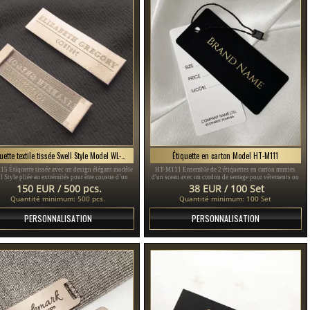
Étiquette textile tissée Swell Style Model WL-M15
Étiquette en carton Model HT-M111
5 Étiquette tissée avec un design élégant modèle
HT-M111 Ensemble de 2 étiquettes en carton munies
l Style pliée au extrémités pour être cousue d’un
d'un sceau avec un cordon de serrage pour vêtements ou
uit textile, personnalisée en différentes couleurs.
accessoires vestimentaires, fabriquées en carton épais
150 EUR / 500 pcs.
38 EUR / 100 Set
plastifié et imprimé avec du texte or et noir.
Quantité minimum: 500 pcs.
Quantité minimum: 100 Set
PERSONNALISATION
PERSONNALISATION