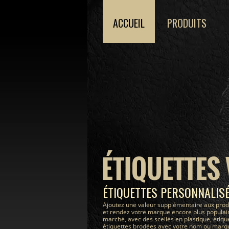
ACCUEIL
PRODUITS
ÉTIQUETTES
ÉTIQUETTES PERSONNALIS
Ajoutez une valeur supplémentaire aux prod
et rendez votre marque encore plus populair
marché, avec des scellés en plastique, étiqu
étiquettes brodées avec votre nom ou marque