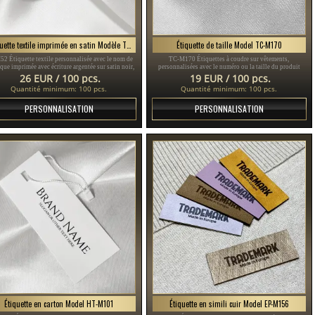
Étiquette textile imprimée en satin Modèle TL-M52
Étiquette de taille Model TC-M170
2 Étiquette textile personnalisée avec le nom de
TC-M170 Étiquettes à coudre sur vêtements,
que imprimée avec écriture argentée sur satin noir,
personnalisées avec le numéro ou la taille du produit
ptée aux vêtements ou aux différents accessoires
vestimentaire, réalisées sur commande en satin.
26 EUR / 100 pcs.
19 EUR / 100 pcs.
vestimentaires.
Quantité minimum: 100 pcs.
Quantité minimum: 100 pcs.
PERSONNALISATION
PERSONNALISATION
Étiquette en carton Model HT-M101
Étiquette en simili cuir Model EP-M156