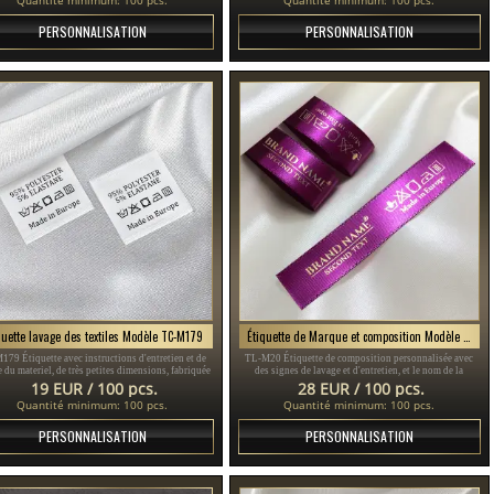
PERSONNALISATION
PERSONNALISATION
quette lavage des textiles Modèle TC-M179
Étiquette de Marque et composition Modèle TL-M20
179 Étiquette avec instructions d'entretien et de
TL-M20 Étiquette de composition personnalisée avec
 du materiel, de très petites dimensions, fabriquée
des signes de lavage et d'entretien, et le nom de la
n satin blanc, personnalisée avec symboles et nom
Marque ou le logo, adaptée à tout produit textile, en
19 EUR / 100 pcs.
28 EUR / 100 pcs.
de la marque.
particulier les vêtements.
Quantité minimum: 100 pcs.
Quantité minimum: 100 pcs.
PERSONNALISATION
PERSONNALISATION