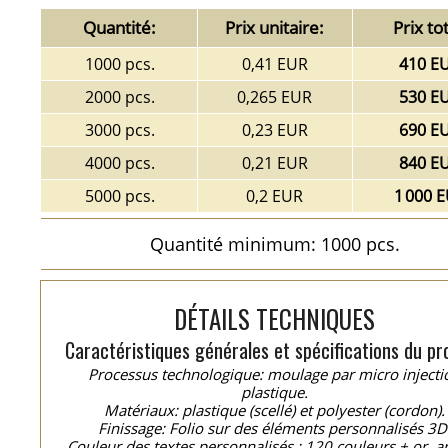
Quantité:
Prix unitaire:
Prix tot
1000 pcs.
0,41 EUR
410 E
2000 pcs.
0,265 EUR
530 E
3000 pcs.
0,23 EUR
690 E
4000 pcs.
0,21 EUR
840 E
5000 pcs.
0,2 EUR
1 000 
Quantité minimum: 1000 pcs.
DÉTAILS TECHNIQUES
Caractéristiques générales et spécifications du pro
Processus technologique: moulage par micro injecti
plastique.
Matériaux: plastique (scellé) et polyester (cordon).
Finissage: Folio sur des éléments personnalisés 3D
Couleur des textes personnalisés : 120 couleurs + or, a