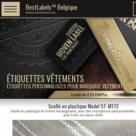
BestLabels™ Belgique
www.bestlabels.be
ÉTIQUETTES VÊTEMENTS
ÉTIQUETTES PERSONNALISÉES POUR MARQUAGE VETEMENT
...à partir de 0,03 EUR/Pcs.
Scellé en plastique Model ST-M172
Scellé en plastique en forme rectangulaire, avec des inscriptions personnalisées
avec Folio sur deux côtés.