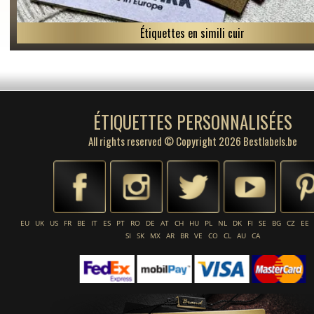
Étiquettes en simili cuir
ÉTIQUETTES PERSONNALISÉES
All rights reserved © Copyright 2026 Bestlabels.be
EU
UK
US
FR
BE
IT
ES
PT
RO
DE
AT
CH
HU
PL
NL
DK
FI
SE
BG
CZ
EE
SI
SK
MX
AR
BR
VE
CO
CL
AU
CA