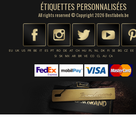
ÉTIQUETTES PERSONNALISÉES
All rights reserved © Copyright 2026 Bestlabels.be
EU
UK
US
FR
BE
IT
ES
PT
RO
DE
AT
CH
HU
PL
NL
DK
FI
SE
BG
CZ
EE
SI
SK
MX
AR
BR
VE
CO
CL
AU
CA