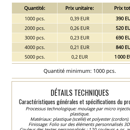
Quantité:
Prix unitaire:
Prix tot
1000 pcs.
0,39 EUR
390 E
2000 pcs.
0,26 EUR
520 E
3000 pcs.
0,23 EUR
690 E
4000 pcs.
0,21 EUR
840 E
5000 pcs.
0,2 EUR
1 000 
Quantité minimum: 1000 pcs.
DÉTAILS TECHNIQUES
Caractéristiques générales et spécifications du pro
Processus technologique: moulage par micro injecti
plastique.
Matériaux: plastique (scellé) et polyester (cordon).
Finissage: Folio sur des éléments personnalisés 3D
Couleur des textes personnalisés : 120 couleurs + or, a