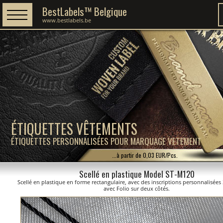
BestLabels™ Belgique
www.bestlabels.be
ÉTIQUETTES VÊTEMENTS
ÉTIQUETTES PERSONNALISÉES POUR MARQUAGE VETEMENT
...à partir de 0,03 EUR/Pcs.
Scellé en plastique Model ST-M120
Scellé en plastique en forme rectangulaire, avec des inscriptions personnalisées
avec Folio sur deux côtés.