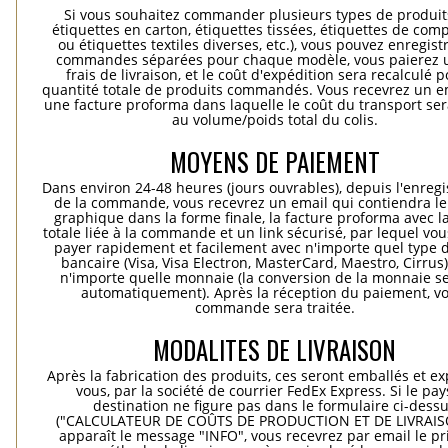
Si vous souhaitez commander plusieurs types de produits
étiquettes en carton, étiquettes tissées, étiquettes de comp
ou étiquettes textiles diverses, etc.), vous pouvez enregist
commandes séparées pour chaque modèle, vous paierez 
frais de livraison, et le coût d'expédition sera recalculé p
quantité totale de produits commandés. Vous recevrez un e
une facture proforma dans laquelle le coût du transport ser
au volume/poids total du colis.
MOYENS DE PAIEMENT
Dans environ 24-48 heures (jours ouvrables), depuis l'enreg
de la commande, vous recevrez un email qui contiendra le
graphique dans la forme finale, la facture proforma avec l
totale liée à la commande et un link sécurisé, par lequel vo
payer rapidement et facilement avec n'importe quel type d
bancaire (Visa, Visa Electron, MasterCard, Maestro, Cirrus
n'importe quelle monnaie (la conversion de la monnaie se
automatiquement). Après la réception du paiement, vo
commande sera traitée.
MODALITES DE LIVRAISON
Après la fabrication des produits, ces seront emballés et e
vous, par la société de courrier FedEx Express. Si le pay
destination ne figure pas dans le formulaire ci-dess
("CALCULATEUR DE COÛTS DE PRODUCTION ET DE LIVRAISO
apparaît le message "INFO", vous recevrez par email le pri