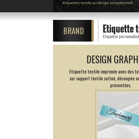
étiquettes textile au design exceptionnel!
Etiquette 
BRAND
Etiquette personnalisé
DESIGN GRAPH
Etiquette textile imprimée avec des te
sur support textile satiné, découpée s
présentées.