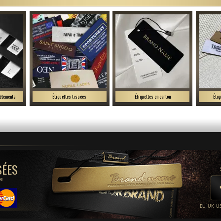
vêtements
Étiquettes tissées
Étiquettes en carton
Étiq
SÉES
be
EU
UK
U