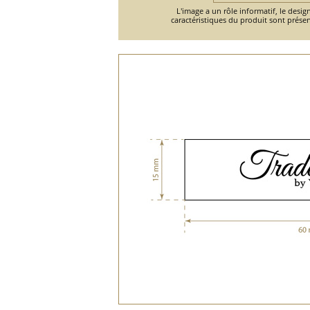
L'image a un rôle informatif, le design
caractéristiques du produit sont présen