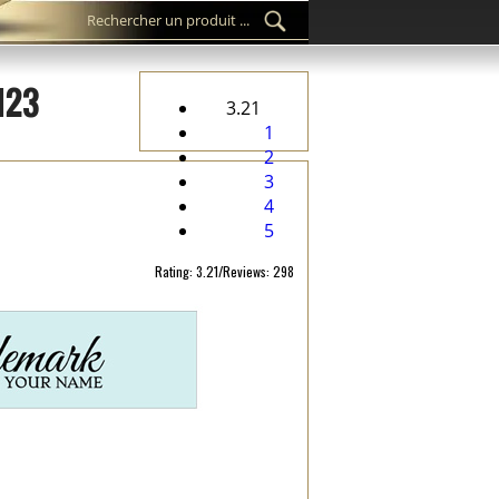
M123
3.21
1
2
3
4
5
Rating: 3.21/Reviews: 298