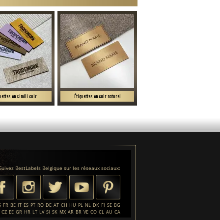
uettes en simili cuir
Étiquettes en cuir naturel
Suivez BestLabels Belgique sur les réseaux sociaux:
S
FR
BE
IT
ES
PT
RO
DE
AT
CH
HU
PL
NL
DK
FI
SE
BG
CZ
EE
GR
HR
LT
LV
SI
SK
MX
AR
BR
VE
CO
CL
AU
CA