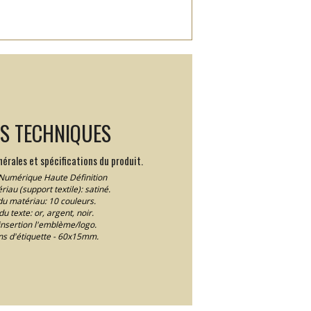
LS TECHNIQUES
érales et spécifications du produit.
Numérique Haute Définition
iau (support textile): satiné.
du matériau: 10 couleurs.
u texte: or, argent, noir.
insertion l'emblème/logo.
s d'étiquette - 60x15mm.