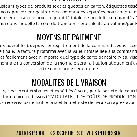
ieurs types de produits (ex : étiquettes en carton, étiquettes tiss
c.), vous pouvez enregistrer des commandes séparées pour chaque m
ition sera recalculé pour la quantité totale de produits commandés
ma dans laquelle le coût du transport sera calculé au volume/poids 
MOYENS DE PAIEMENT
urs ouvrables), depuis l'enregistrement de la commande, vous rece
finale, la facture proforma avec la valeur totale liée à la commande
t facilement avec n'importe quel type de carte bancaire (Visa, Vis
 monnaie (la conversion de la monnaie sera fait automatiquement).
votre commande sera traitée.
MODALITES DE LIVRAISON
its, ces seront emballés et expédiés à vous, par la société de courr
 le formulaire ci-dessus ("CALCULATEUR DE COÛTS DE PRODUCTION E
s recevrez par email le prix et la méthode de livraison après avoi
AUTRES PRODUITS SUSCEPTIBLES DE VOUS INTÉRESSER: