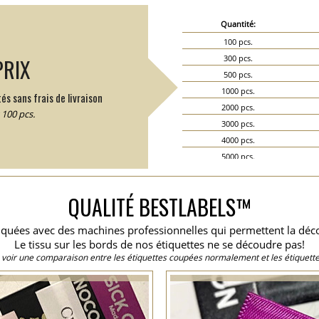
Quantité:
100 pcs.
300 pcs.
PRIX
500 pcs.
1000 pcs.
és sans frais de livraison
2000 pcs.
100 pcs.
3000 pcs.
4000 pcs.
5000 pcs.
6000 pcs.
7000 pcs.
QUALITÉ BESTLABELS™
8000 pcs.
9000 pcs.
briquées avec des machines professionnelles qui permettent la dé
10000 pcs.
Le tissu sur les bords de nos étiquettes ne se découdre pas!
15000 pcs.
 voir une comparaison entre les étiquettes coupées normalement et les étiquette
20000 pcs.