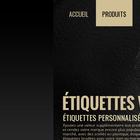
ACCUEIL
PRODUITS
ÉTIQUETTES
ÉTIQUETTES PERSONNALIS
Ajoutez une valeur supplémentaire aux prod
et rendez votre marque encore plus populair
marché, avec des scellés en plastique, étiqu
étiquettes brodées avec votre nom ou marque