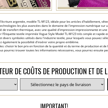
c l’écriture argentée, modèle TL-M123, idéale pour les articles d'habillement, vê
es technologies les plus avancées dans le domaine de l'impression numérique sur un
dé de transfert thermique, avec une qualité d'impression impressionnante et une
 l’Etiquette textile imprimée Vogue Style Model TL-M123 très simple et rapide en
t divers symboles utilisés dans l'industrie textile, pour lesquels vous pouvez sélec
 avez également la possibilité d'insérer votre propre emblème.
: choisir le bon prix en fonction de la quantité et du terme de production et de 
ous pourrez trouver toutes les informations nécessaires, vous pourrez ensuite pe
TEUR DE COÛTS DE PRODUCTION ET DE L
IMPORTANT!