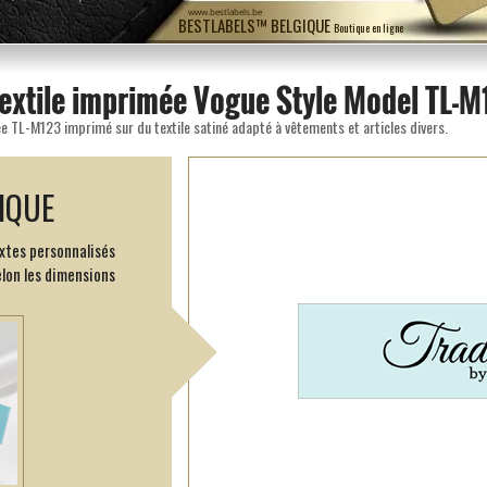
www.bestlabels.be
BESTLABELS™ BELGIQUE
Boutique en ligne
textile imprimée Vogue Style Model TL-
e TL-M123 imprimé sur du textile satiné adapté à vêtements et articles divers.
IQUE
xtes personnalisés
elon les dimensions