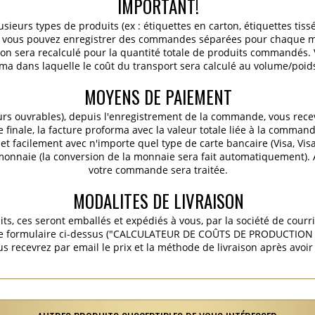
IMPORTANT!
ieurs types de produits (ex : étiquettes en carton, étiquettes tiss
c.), vous pouvez enregistrer des commandes séparées pour chaque m
ition sera recalculé pour la quantité totale de produits commandés
ma dans laquelle le coût du transport sera calculé au volume/poids 
MOYENS DE PAIEMENT
urs ouvrables), depuis l'enregistrement de la commande, vous rece
finale, la facture proforma avec la valeur totale liée à la commande
t facilement avec n'importe quel type de carte bancaire (Visa, Vis
 monnaie (la conversion de la monnaie sera fait automatiquement).
votre commande sera traitée.
MODALITES DE LIVRAISON
its, ces seront emballés et expédiés à vous, par la société de courr
 le formulaire ci-dessus ("CALCULATEUR DE COÛTS DE PRODUCTION E
s recevrez par email le prix et la méthode de livraison après avoi