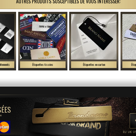
AUTRES PRODUITS SUSCEPTIBLES DE VOUS INTÉRESSER:
vêtements
Étiquettes tissées
Étiquettes en carton
Étiq
SÉES
be
EU
UK
U