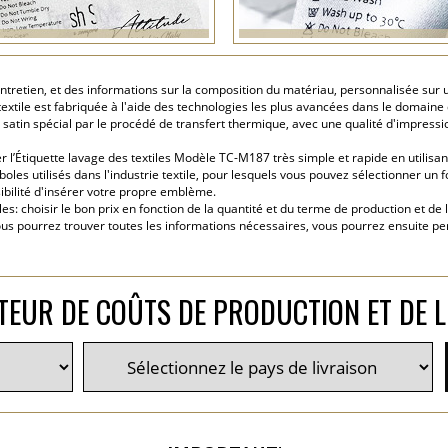
ntretien, et des informations sur la composition du matériau, personnalisée sur u
textile est fabriquée à l'aide des technologies les plus avancées dans le domain
n satin spécial par le procédé de transfert thermique, avec une qualité d'impres
l’Étiquette lavage des textiles Modèle TC-M187 très simple et rapide en utilisant
s utilisés dans l'industrie textile, pour lesquels vous pouvez sélectionner un font
sibilité d'insérer votre propre emblème.
: choisir le bon prix en fonction de la quantité et du terme de production et de 
ous pourrez trouver toutes les informations nécessaires, vous pourrez ensuite pe
TEUR DE COÛTS DE PRODUCTION ET DE L