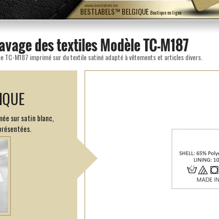
www.bestlabels.be
BESTLABELS™ BELGIQUE
Boutique en ligne
lavage des textiles Modèle TC-M187
e TC-M187 imprimé sur du textile satiné adapté à vêtements et articles divers.
IQUE
ée sur satin blanc,
présentées.