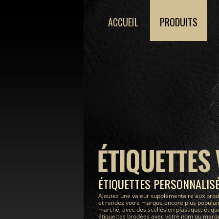
ACCUEIL
PRODUITS
ÉTIQUETTES
ÉTIQUETTES PERSONNALIS
Ajoutez une valeur supplémentaire aux prod
et rendez votre marque encore plus populair
marché, avec des scellés en plastique, étiqu
étiquettes brodées avec votre nom ou marque