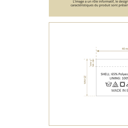
L'image a un rôle informatif, le design
caractéristiques du produit sont présen