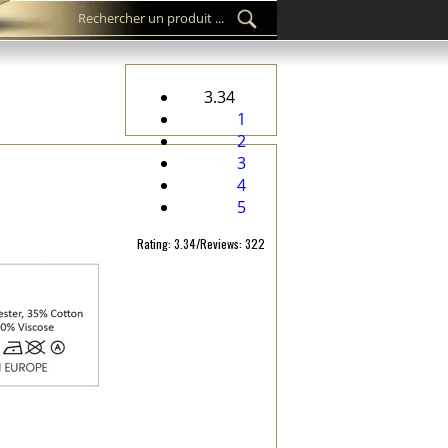
3.34
1
2
3
4
5
Rating: 3.34/Reviews: 322