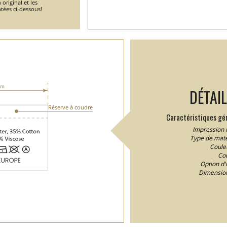
 original et les
tées ci-dessous!
DÉTAI
Réserve à coudre
Caractéristiques gén
Impression 
Type de matér
Coule
Cou
Option d'
Dimension