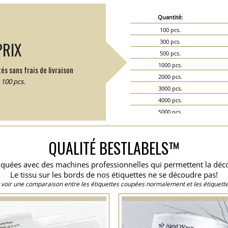
Quantité:
100 pcs.
300 pcs.
PRIX
500 pcs.
1000 pcs.
és sans frais de livraison
2000 pcs.
100 pcs.
3000 pcs.
4000 pcs.
5000 pcs.
6000 pcs.
7000 pcs.
QUALITÉ BESTLABELS™
8000 pcs.
9000 pcs.
briquées avec des machines professionnelles qui permettent la dé
10000 pcs.
Le tissu sur les bords de nos étiquettes ne se découdre pas!
15000 pcs.
 voir une comparaison entre les étiquettes coupées normalement et les étiquette
20000 pcs.