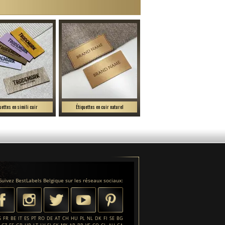
uettes en simili cuir
Étiquettes en cuir naturel
Suivez BestLabels Belgique sur les réseaux sociaux:
S
FR
BE
IT
ES
PT
RO
DE
AT
CH
HU
PL
NL
DK
FI
SE
BG