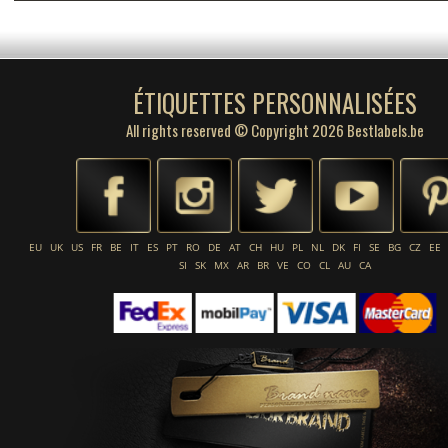
ÉTIQUETTES PERSONNALISÉES
All rights reserved © Copyright 2026 Bestlabels.be
EU
UK
US
FR
BE
IT
ES
PT
RO
DE
AT
CH
HU
PL
NL
DK
FI
SE
BG
CZ
EE
SI
SK
MX
AR
BR
VE
CO
CL
AU
CA