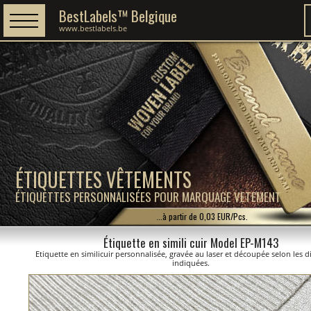
BestLabels™ Belgique
www.bestlabels.be
ÉTIQUETTES VÊTEMENTS
ÉTIQUETTES PERSONNALISÉES POUR MARQUAGE VETEMENT
...à partir de 0,03 EUR/Pcs.
Étiquette en simili cuir Model EP-M143
Etiquette en similicuir personnalisée, gravée au laser et découpée selon les 
indiquées.