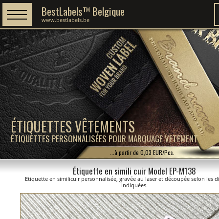
BestLabels™ Belgique
www.bestlabels.be
ÉTIQUETTES VÊTEMENTS
ÉTIQUETTES PERSONNALISÉES POUR MARQUAGE VETEMENT
...à partir de 0,03 EUR/Pcs.
Étiquette en simili cuir Model EP-M138
Etiquette en similicuir personnalisée, gravée au laser et découpée selon les 
indiquées.