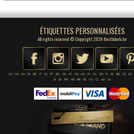
ÉTIQUETTES PERSONNALISÉES
All rights reserved © Copyright 2026 Bestlabels.be
EU
UK
US
FR
BE
IT
ES
PT
RO
DE
AT
CH
HU
PL
NL
DK
FI
SE
BG
CZ
EE
SI
SK
MX
AR
BR
VE
CO
CL
AU
CA