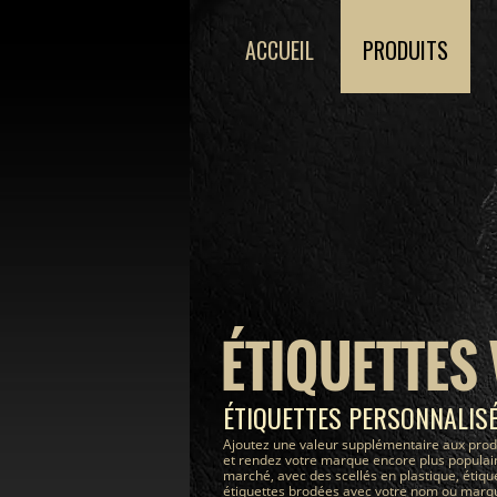
ACCUEIL
PRODUITS
ÉTIQUETTES
ÉTIQUETTES PERSONNALIS
Ajoutez une valeur supplémentaire aux prod
et rendez votre marque encore plus populair
marché, avec des scellés en plastique, étiqu
étiquettes brodées avec votre nom ou marque