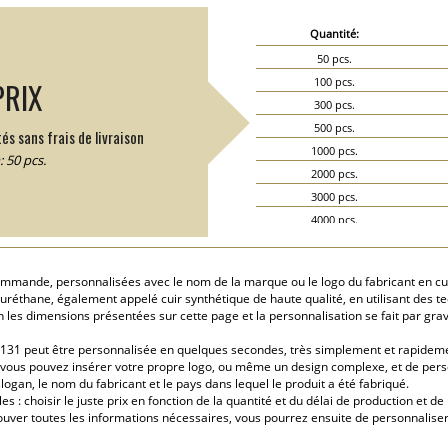
Quantité:
50 pcs.
100 pcs.
PRIX
300 pcs.
500 pcs.
és sans frais de livraison
1000 pcs.
 50 pcs.
2000 pcs.
3000 pcs.
4000 pcs.
5000 pcs.
 commande, personnalisées avec le nom de la marque ou le logo du fabricant en 
olyuréthane, également appelé cuir synthétique de haute qualité, en utilisant des
 les dimensions présentées sur cette page et la personnalisation se fait par grav
-M131 peut être personnalisée en quelques secondes, très simplement et rapideme
r, vous pouvez insérer votre propre logo, ou même un design complexe, et de pers
ogan, le nom du fabricant et le pays dans lequel le produit a été fabriqué.
 : choisir le juste prix en fonction de la quantité et du délai de production et de
ouver toutes les informations nécessaires, vous pourrez ensuite de personnaliser