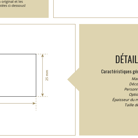
 original et les
tées ci-dessous!
DÉTAI
Caractéristiques gén
Maté
Décou
Personna
Optio
Épaisseur du m
Taille d