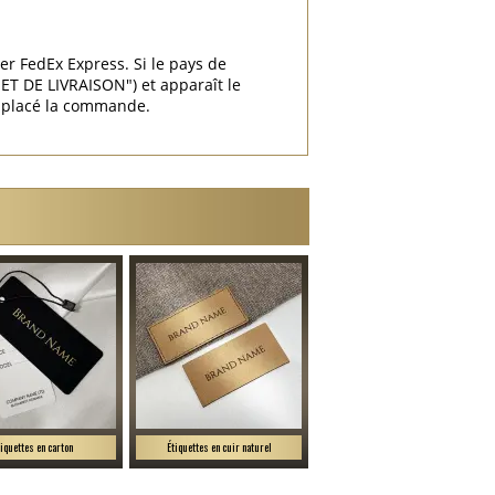
ier FedEx Express. Si le pays de
T DE LIVRAISON") et apparaît le
r placé la commande.
tiquettes en carton
Étiquettes en cuir naturel