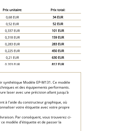
Prix unitaire:
Prix total:
0,68 EUR
34 EUR
0,52 EUR
52 EUR
0,337 EUR
101 EUR
0,318 EUR
159 EUR
0,283 EUR
283 EUR
0,225 EUR
450 EUR
0,21 EUR
630 EUR
0,203 EUR
812 EUR
0,2 EUR
1 000 EUR
cuir synthétique Modèle EP-M131. Ce modèle
 techniques et des équipements performants.
ure laser avec une précision allant jusqu'à
nt à l'aide du constructeur graphique, où
onnaliser votre étiquette avec votre propre
 livraison. Par conséquent, vous trouverez ci-
 ce modèle d'étiquette et de passer la