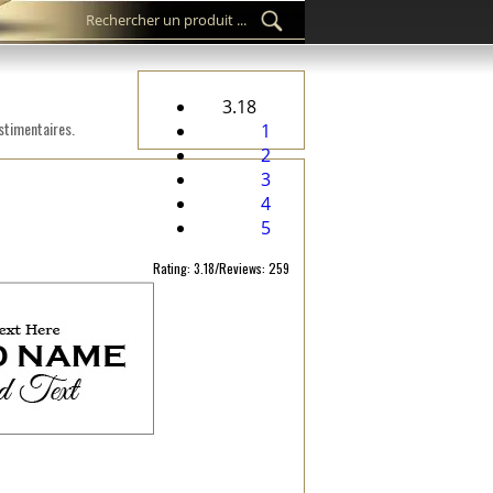
3.18
stimentaires.
1
2
3
4
5
Rating: 3.18/Reviews: 259