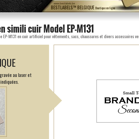
www.bestlabels.be
BESTLABELS™ BELGIQUE
Boutique en ligne
en simili cuir Model EP-M131
e EP-M131 en cuir artificiel pour vêtements, sacs, chaussures et divers accessoires ve
IQUE
gravée au laser et
indiquées.