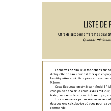
LISTE DE 
Offre de prix pour différentes quantit
Quantité minimum:
Étiquettes en similicuir fabriquées sur
d'étiquette en simili cuir est fabriqué en p
Les étiquettes sont découpées au laser selon
0,2mm.
Cette Étiquette en simili cuir Model EP
vous pouvez choisir la couleur du simili cui
texte, par exemple le nom de la marque, le sl
Tout commence par les étapes essentielles
dessous une calculatrice où vous pourrez tr
commande.