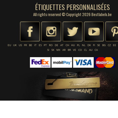
ÉTIQUETTES PERSONNALISÉES
All rights reserved © Copyright 2026 Bestlabels.be
EU
UK
US
FR
BE
IT
ES
PT
RO
DE
AT
CH
HU
PL
NL
DK
FI
SE
BG
CZ
EE
SI
SK
MX
AR
BR
VE
CO
CL
AU
CA