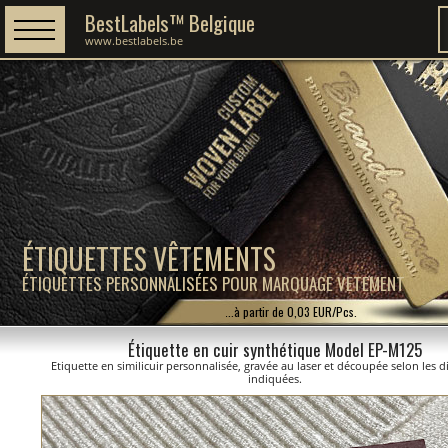
BestLabels™ Belgique
www.bestlabels.be
ÉTIQUETTES VÊTEMENTS
ÉTIQUETTES PERSONNALISÉES POUR MARQUAGE VETEMENT
...à partir de 0,03 EUR/Pcs.
Étiquette en cuir synthétique Model EP-M125
Etiquette en similicuir personnalisée, gravée au laser et découpée selon les 
indiquées.