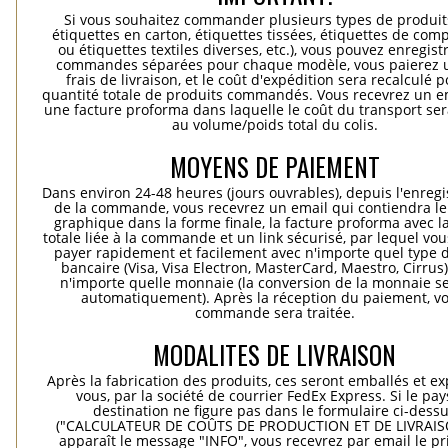
Si vous souhaitez commander plusieurs types de produits
étiquettes en carton, étiquettes tissées, étiquettes de comp
ou étiquettes textiles diverses, etc.), vous pouvez enregist
commandes séparées pour chaque modèle, vous paierez 
frais de livraison, et le coût d'expédition sera recalculé p
quantité totale de produits commandés. Vous recevrez un e
une facture proforma dans laquelle le coût du transport ser
au volume/poids total du colis.
MOYENS DE PAIEMENT
Dans environ 24-48 heures (jours ouvrables), depuis l'enreg
de la commande, vous recevrez un email qui contiendra le
graphique dans la forme finale, la facture proforma avec l
totale liée à la commande et un link sécurisé, par lequel vo
payer rapidement et facilement avec n'importe quel type d
bancaire (Visa, Visa Electron, MasterCard, Maestro, Cirrus
n'importe quelle monnaie (la conversion de la monnaie se
automatiquement). Après la réception du paiement, vo
commande sera traitée.
MODALITES DE LIVRAISON
Après la fabrication des produits, ces seront emballés et e
vous, par la société de courrier FedEx Express. Si le pay
destination ne figure pas dans le formulaire ci-dess
("CALCULATEUR DE COÛTS DE PRODUCTION ET DE LIVRAISO
apparaît le message "INFO", vous recevrez par email le pri