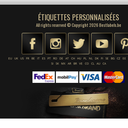
ÉTIQUETTES PERSONNALISÉES
All rights reserved © Copyright 2026 Bestlabels.be
EU
UK
US
FR
BE
IT
ES
PT
RO
DE
AT
CH
HU
PL
NL
DK
FI
SE
BG
CZ
EE
SI
SK
MX
AR
BR
VE
CO
CL
AU
CA