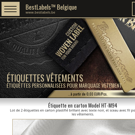
BestLabels™ Belgique
www.bestlabels.be
ÉTIQUETTES VÊTEMENTS
ÉTIQUETTES PERSONNALISÉES POUR MARQUAGE VETEMENT
...à partir de 0,03 EUR/Pcs.
Étiquette en carton Model HT-M94
Lot de 2 étiquettes en carton plastifié brillant avec texte noir, et sceau avec fil 
les vêtements.