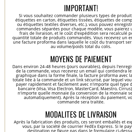
IMPORTANT!
Si vous souhaitez commander plusieurs types de produits
étiquettes en carton, étiquettes tissées, étiquettes de comp
ou étiquettes textiles diverses, etc.), vous pouvez enregist
commandes séparées pour chaque modèle, vous paierez 
frais de livraison, et le coût d'expédition sera recalculé p
quantité totale de produits commandés. Vous recevrez un e
une facture proforma dans laquelle le coût du transport ser
au volume/poids total du colis.
MOYENS DE PAIEMENT
Dans environ 24-48 heures (jours ouvrables), depuis l'enreg
de la commande, vous recevrez un email qui contiendra le
graphique dans la forme finale, la facture proforma avec l
totale liée à la commande et un link sécurisé, par lequel vo
payer rapidement et facilement avec n'importe quel type d
bancaire (Visa, Visa Electron, MasterCard, Maestro, Cirrus
n'importe quelle monnaie (la conversion de la monnaie se
automatiquement). Après la réception du paiement, vo
commande sera traitée.
MODALITES DE LIVRAISON
Après la fabrication des produits, ces seront emballés et e
vous, par la société de courrier FedEx Express. Si le pay
destination ne figure pas dans le formulaire ci-dess