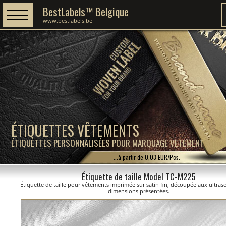
BestLabels™ Belgique
www.bestlabels.be
ÉTIQUETTES VÊTEMENTS
ÉTIQUETTES PERSONNALISÉES POUR MARQUAGE VETEMENT
...à partir de 0,03 EUR/Pcs.
Étiquette de taille Model TC-M225
Étiquette de taille pour vêtements imprimée sur satin fin, découpée aux ultras
dimensions présentées.