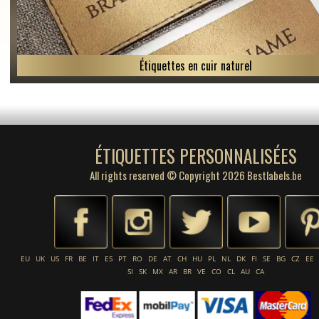
Étiquettes en cuir naturel
ÉTIQUETTES PERSONNALISÉES
All rights reserved © Copyright 2026 Bestlabels.be
EU
UK
US
FR
BE
IT
ES
PT
RO
DE
AT
CH
HU
PL
NL
DK
FI
SE
BG
CZ
EE
SI
SK
MX
AR
BR
VE
CO
CL
AU
CA