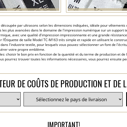
3 découpée par ultrasons selon les dimensions indiquées, idéale pour vêtements
ies les plus avancées dans le domaine de l'impression numérique sur un support te
hermique, avec une qualité d'impression impressionnante et une grande résistance
l’Étiquette de taille Model TC-M163 très simple et rapide en utilisant le constru
ans l'industrie textile, pour lesquels vous pouvez sélectionner un font de l'écriture
insérer votre propre emblème.
: choisir le bon prix en fonction de la quantité et du terme de production et de 
ous pourrez trouver toutes les informations nécessaires, vous pourrez ensuite pe
TEUR DE COÛTS DE PRODUCTION ET DE L
IMPORTANT!