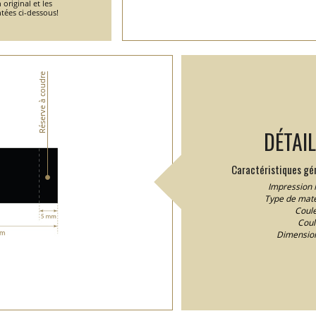
 original et les
tées ci-dessous!
Réserve à coudre
DÉTAI
Caractéristiques gén
Impression 
Type de matér
Coule
Coul
Dimension