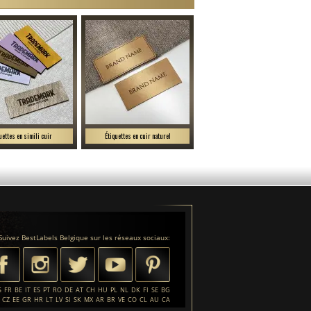
uettes en simili cuir
Étiquettes en cuir naturel
Suivez BestLabels Belgique sur les réseaux sociaux:
S
FR
BE
IT
ES
PT
RO
DE
AT
CH
HU
PL
NL
DK
FI
SE
BG
CZ
EE
GR
HR
LT
LV
SI
SK
MX
AR
BR
VE
CO
CL
AU
CA