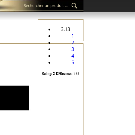
3.13
1
2
3
4
5
Rating: 3.13/Reviews: 269