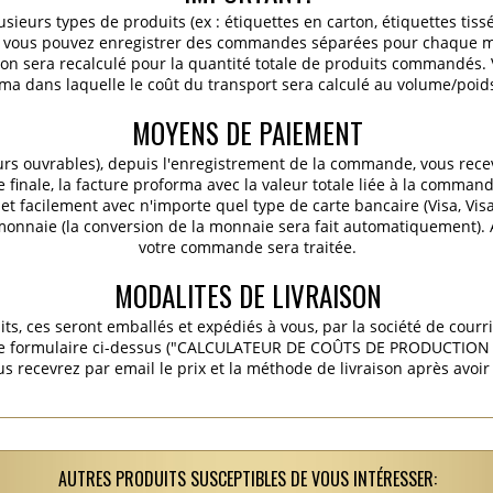
ieurs types de produits (ex : étiquettes en carton, étiquettes tiss
c.), vous pouvez enregistrer des commandes séparées pour chaque m
ition sera recalculé pour la quantité totale de produits commandés
ma dans laquelle le coût du transport sera calculé au volume/poids 
MOYENS DE PAIEMENT
urs ouvrables), depuis l'enregistrement de la commande, vous rece
finale, la facture proforma avec la valeur totale liée à la commande
t facilement avec n'importe quel type de carte bancaire (Visa, Vis
 monnaie (la conversion de la monnaie sera fait automatiquement).
votre commande sera traitée.
MODALITES DE LIVRAISON
its, ces seront emballés et expédiés à vous, par la société de courr
 le formulaire ci-dessus ("CALCULATEUR DE COÛTS DE PRODUCTION E
s recevrez par email le prix et la méthode de livraison après avoi
AUTRES PRODUITS SUSCEPTIBLES DE VOUS INTÉRESSER: