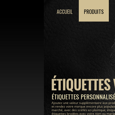
ACCUEIL
PRODUITS
ÉTIQUETTES
ÉTIQUETTES PERSONNALIS
Ajoutez une valeur supplémentaire aux prod
et rendez votre marque encore plus populair
marché, avec des scellés en plastique, étiqu
étiquettes brodées avec votre nom ou marque