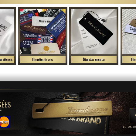
ien vêtement
Étiquettes tissées
Étiquettes en carton
Étiq
SÉES
be
EU
UK
U