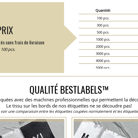
Quantité:
100 pcs.
300 pcs.
PRIX
500 pcs.
1000 pcs.
és sans frais de livraison
2000 pcs.
100 pcs.
3000 pcs.
4000 pcs.
5000 pcs.
6000 pcs.
7000 pcs.
QUALITÉ BESTLABELS™
8000 pcs.
9000 pcs.
briquées avec des machines professionnelles qui permettent la dé
10000 pcs.
Le tissu sur les bords de nos étiquettes ne se découdre pas!
15000 pcs.
 voir une comparaison entre les étiquettes coupées normalement et les étiquette
20000 pcs.